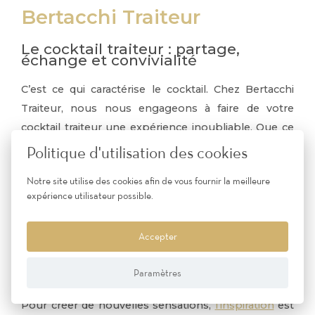
Bertacchi Traiteur
Le cocktail traiteur : partage,
échange et convivialité
C’est ce qui caractérise le cocktail. Chez Bertacchi
Traiteur, nous nous engageons à faire de votre
cocktail traiteur une expérience inoubliable. Que ce
soit un cocktail déjeunatoire, un cocktail dînatoire,
Politique d'utilisation des cookies
ou un cocktail composé de quelques pièces avant
Notre site utilise des cookies afin de vous fournir la meilleure
un repas de gala, chaque occasion est une
expérience utilisateur possible.
opportunité de surprendre et de ravir vos convives.
Par ailleurs, le cocktail doit être une source
Accepter
d’étonnement, de plaisir et de gourmandise. Grâce à
des accords raffinés entre chaque pièce à déguster
Paramètres
et de fines bulles bien nées, le cocktail est sublimé.
Pour créer de nouvelles sensations,
l’inspiration
est