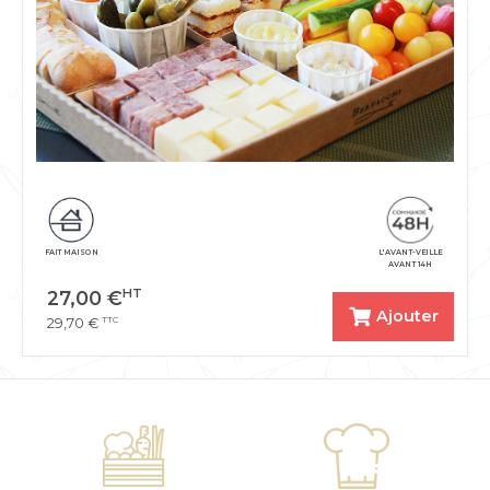
FAIT MAISON
L'AVANT-VEILLE
AVANT 14H
HT
27,00
€
Ajouter
TTC
29,70
€