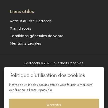
Liens utiles
Retour au site Bertacchi
Plan d'accès
Conditions générales de vente
Mentions Légales
Bertacchi ©
2026
Tous droits réservés.
Réalisation
AXESYS
Politique d'utilisation des cookies
Notre site utilise des cookies afin de vous fournir la meilleure
Pour votre santé, évitez de manger entre les repas -
expérience utilisateur possible.
www.mangerbouger.fr
L'abus d'alcool est dangereux pour la santé, à
Accepter
consommer avec modération.