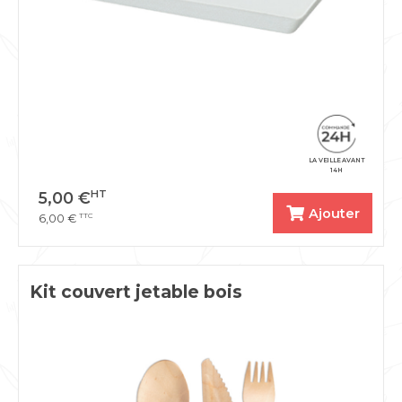
LA VEILLE AVANT
14H
HT
5,00
€
Ajouter
TTC
6,00
€
Kit couvert jetable bois