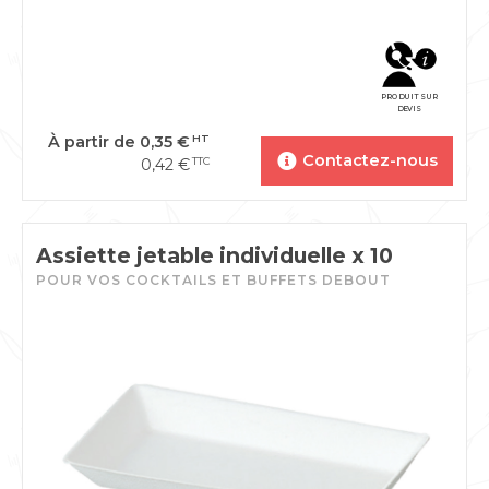
PRODUIT SUR
DEVIS
À partir de
0,35
€
HT
Contactez-nous
0,42
€
TTC
Assiette jetable individuelle x 10
POUR VOS COCKTAILS ET BUFFETS DEBOUT