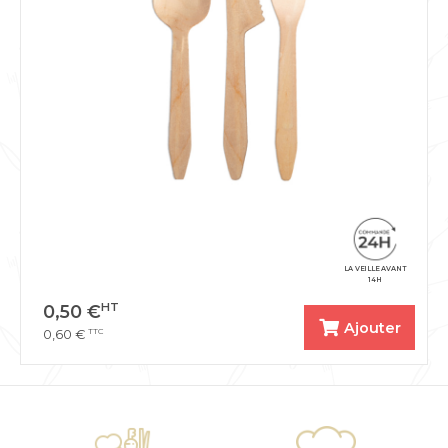
LA VEILLE AVANT
14H
HT
0,50
€
Ajouter
TTC
0,60
€