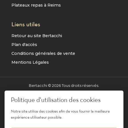
Plateaux repas à Reims
Liens utiles
Retour au site Bertacchi
Plan d'accès
Conditions générales de vente
Mentions Légales
Bertacchi ©
2026
Tous droits réservés.
Réalisation
AXESYS
Politique d'utilisation des cookies
Notre site utilise des cookies afin de vous fournir la meilleure
Pour votre santé, évitez de manger entre les repas -
expérience utilisateur possible.
www.mangerbouger.fr