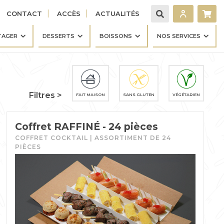
CONTACT
ACCÈS
ACTUALITÉS
TAGER
DESSERTS
BOISSONS
NOS SERVICES
Filtres >
FAIT MAISON
SANS GLUTEN
VÉGÉTARIEN
Coffret RAFFINÉ - 24 pièces
COFFRET COCKTAIL | ASSORTIMENT DE 24
PIÈCES