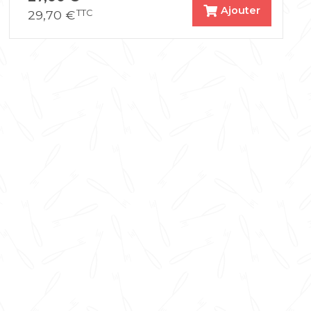
Ajouter
29,70
€
TTC