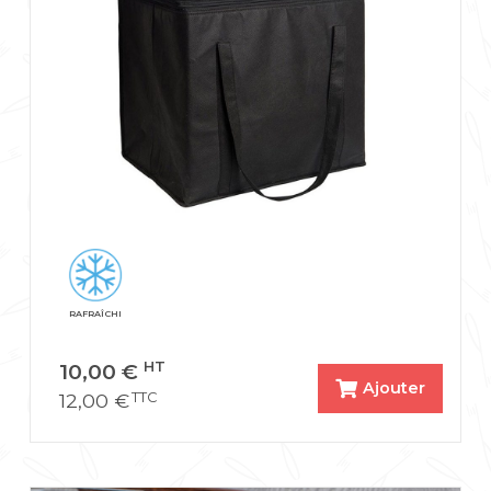
RAFRAÎCHI
10,00
€
HT
Ajouter
12,00
€
TTC