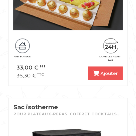
FAIT MAISON
LA VEILLE AVANT
14H
33,00
€
HT
Ajouter
36,30
€
TTC
Sac isotherme
POUR PLATEAUX-REPAS, COFFRET COCKTAILS...