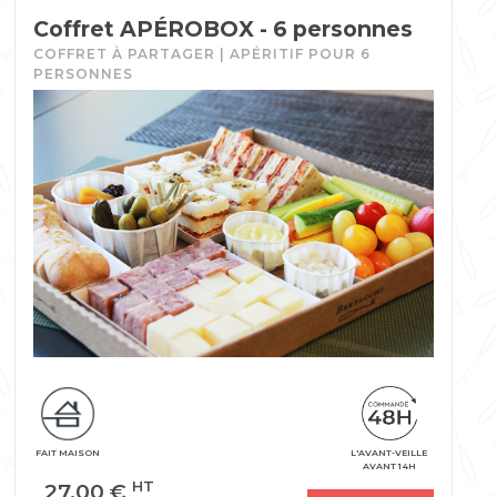
Coffret APÉROBOX - 6 personnes
COFFRET À PARTAGER | APÉRITIF POUR 6
PERSONNES
FAIT MAISON
L'AVANT-VEILLE
AVANT 14H
27,00
€
HT