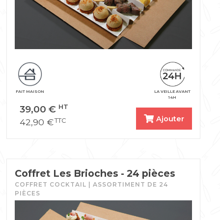
FAIT MAISON
LA VEILLE AVANT
14H
39,00
€
HT
Ajouter
42,90
€
TTC
Coffret Les Brioches - 24 pièces
COFFRET COCKTAIL | ASSORTIMENT DE 24
PIÈCES