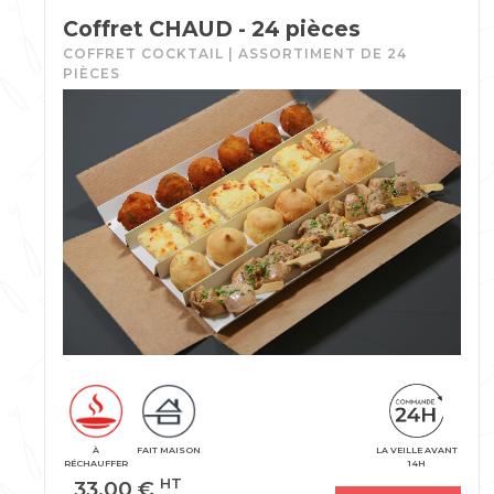
Coffret CHAUD - 24 pièces
COFFRET COCKTAIL | ASSORTIMENT DE 24
PIÈCES
À
FAIT MAISON
LA VEILLE AVANT
RÉCHAUFFER
14H
33,00
€
HT