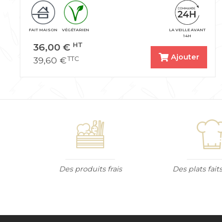
FAIT MAISON
VÉGÉTARIEN
LA VEILLE AVANT
14H
36,00
€
HT
Ajouter
39,60
€
TTC
Des produits frais
Des plats fai