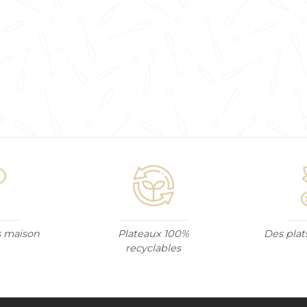
ts maison
Plateaux 100%
Des plat
recyclables