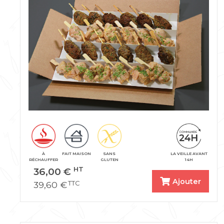
À
FAIT MAISON
SANS
LA VEILLE AVANT
RÉCHAUFFER
GLUTEN
14H
36,00
€
HT
Ajouter
39,60
€
TTC