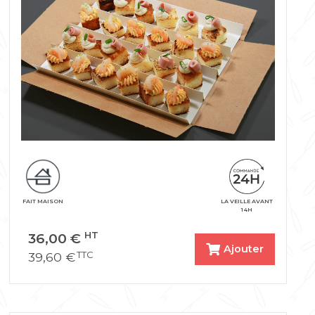
FAIT MAISON
LA VEILLE AVANT
14H
36,00
€
HT
Ajouter
39,60
€
TTC