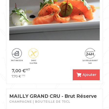
FAIT MAISON
SANS
LA VEILLE AVANT
GLUTEN
14H
HT
7,00
€
Ajouter
TTC
7,70
€
MAILLY GRAND CRU - Brut Réserve
CHAMPAGNE | BOUTEILLE DE 75CL