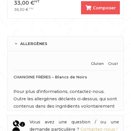
HT
33,00
€
Composer
TTC
36,30
€
ALLERGÈNES
Gluten
Crustacés
CHANOINE FRÈRES – Blancs de Noirs
Pour plus d’informations, contactez-nous.
Outre les allergènes déclarés ci-dessus, qui sont
contenus dans des ingrédients volontairement
incorporés à la recette, tous nos produits sont
susceptibles de contenir des traces d’autres
Vous avez une question / ou une
substances allergènes.
demande particulière ?
Contactez-nous !