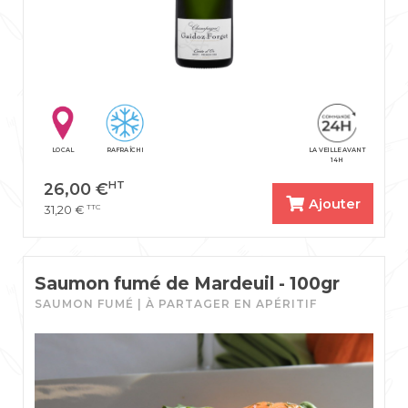
LOCAL
RAFRAÎCHI
LA VEILLE AVANT
14H
HT
26,00
€
Ajouter
TTC
31,20
€
Saumon fumé de Mardeuil - 100gr
SAUMON FUMÉ | À PARTAGER EN APÉRITIF