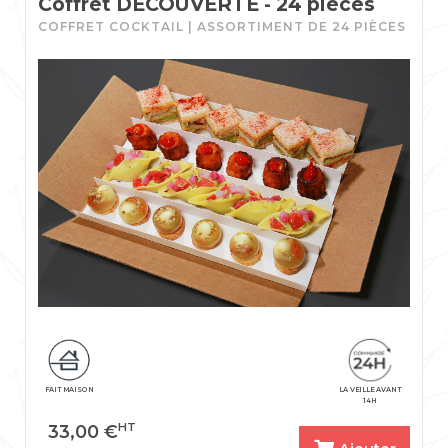
Coffret DÉCOUVERTE - 24 pièces
COFFRET COCKTAIL | ASSORTIMENT DE 24 PIÈCES
FAIT MAISON
LA VEILLE AVANT
14H
HT
33,00
€