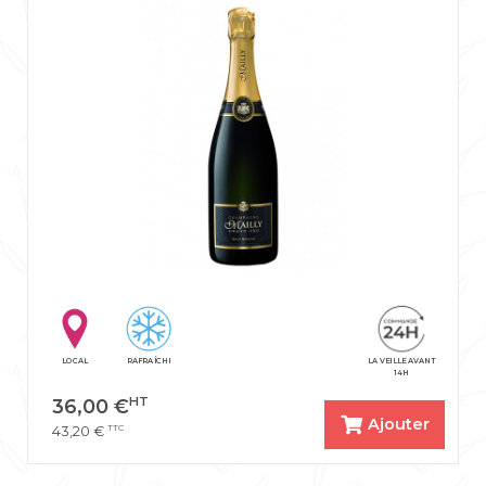
LOCAL
RAFRAÎCHI
LA VEILLE AVANT
14H
HT
36,00
€
Ajouter
TTC
43,20
€