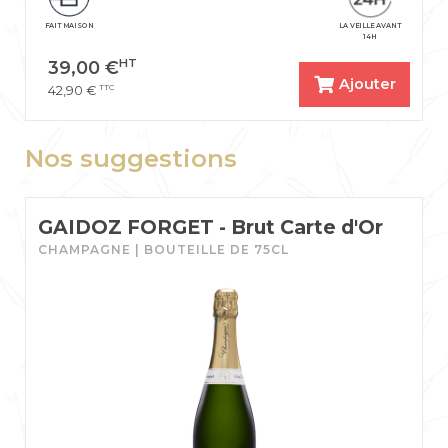
FAIT MAISON
LA VEILLE AVANT
14H
HT
39,00
€
Ajouter
TTC
42,90
€
Nos suggestions
GAIDOZ FORGET - Brut Carte d'Or
CHAMPAGNE | BOUTEILLE DE 75CL