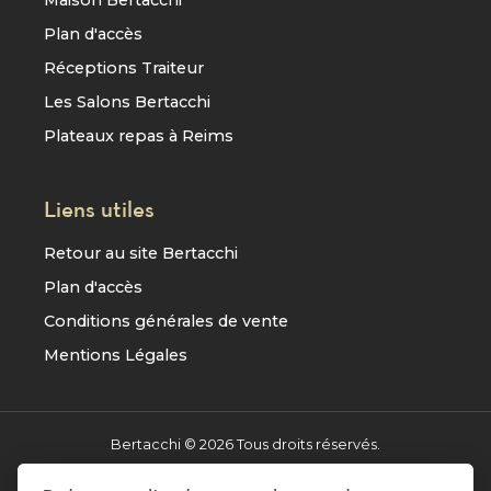
Maison Bertacchi
Plan d'accès
Réceptions Traiteur
Les Salons Bertacchi
Plateaux repas à Reims
Liens utiles
Retour au site Bertacchi
Plan d'accès
Conditions générales de vente
Mentions Légales
Bertacchi ©
2026
Tous droits réservés.
Réalisation
AXESYS