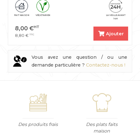
FAIT MAISON
VÉGÉTARIEN
LA VEILLE AVANT
14H
HT
8,00
€
Ajouter
TTC
8,80
€
Vous avez une question / ou une
demande particulière ?
Contactez-nous !
Des produits frais
Des plats faits
maison