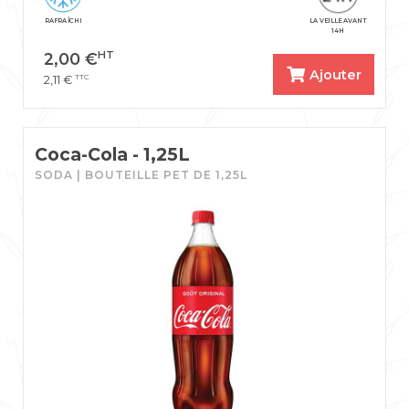
RAFRAÎCHI
LA VEILLE AVANT
14H
HT
2,00
€
Ajouter
TTC
2,11
€
Coca-Cola - 1,25L
SODA | BOUTEILLE PET DE 1,25L