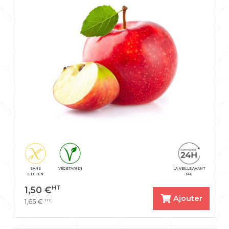
SANS
VÉGÉTARIEN
LA VEILLE AVANT
GLUTEN
14H
HT
1,50
€
Ajouter
TTC
1,65
€