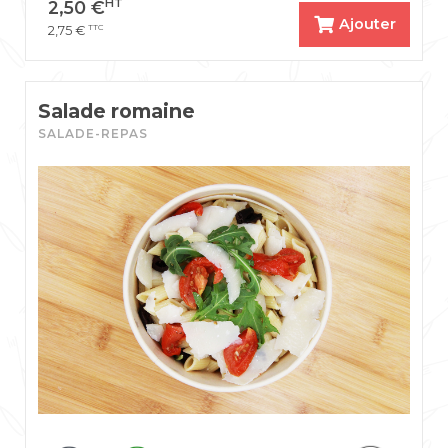
HT
2,50
€
Ajouter
TTC
2,75
€
Salade romaine
SALADE-REPAS