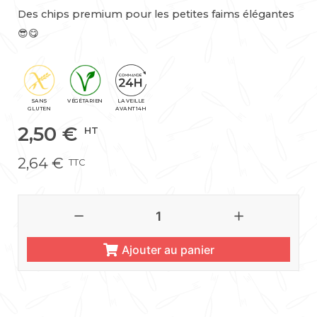
Des chips premium pour les petites faims élégantes
😎😋
VÉGÉTARIEN
SANS
LA VEILLE
GLUTEN
AVANT 14H
2,50
€
HT
2,64
€
TTC
Ajouter au panier