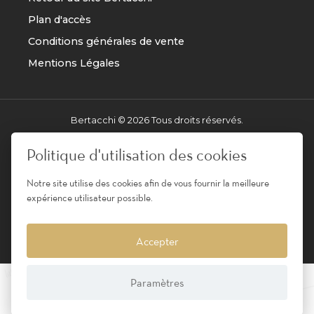
Plan d'accès
Conditions générales de vente
Mentions Légales
Bertacchi ©
2026
Tous droits réservés.
Réalisation
AXESYS
Politique d'utilisation des cookies
Notre site utilise des cookies afin de vous fournir la meilleure
Pour votre santé, évitez de manger entre les repas -
expérience utilisateur possible.
www.mangerbouger.fr
L'abus d'alcool est dangereux pour la santé, à
Accepter
consommer avec modération.
Paramètres