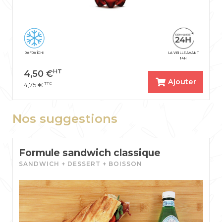
RAFRAÎCHI
LA VEILLE AVANT
14H
HT
4,50
€
Ajouter
TTC
4,75
€
Nos suggestions
Formule sandwich classique
SANDWICH + DESSERT + BOISSON