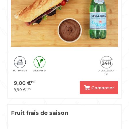
FAIT MAISON
VÉGÉTARIEN
LA VEILLE AVANT
14H
HT
9,00
€
Composer
TTC
9,90
€
Fruit frais de saison