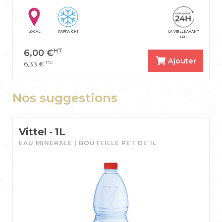
LOCAL
RAFRAÎCHI
LA VEILLE AVANT
14H
HT
6,00
€
Ajouter
TTC
6,33
€
Nos suggestions
Vittel - 1L
EAU MINÉRALE | BOUTEILLE PET DE 1L