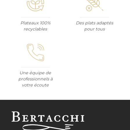
Plateaux 100%
Des plats adaptés
recyclables
pour tous
Une équipe de
professionnels à
votre écoute