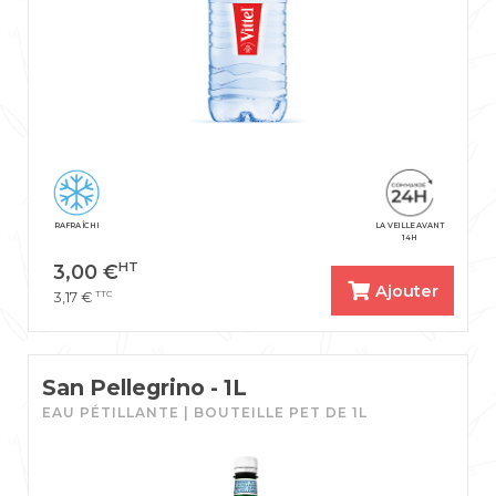
RAFRAÎCHI
LA VEILLE AVANT
14H
HT
3,00
€
Ajouter
TTC
3,17
€
San Pellegrino - 1L
EAU PÉTILLANTE | BOUTEILLE PET DE 1L