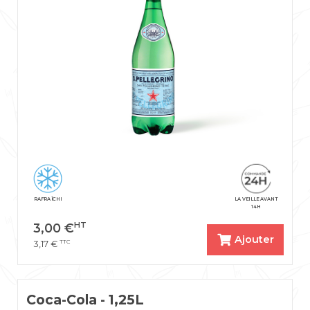
RAFRAÎCHI
LA VEILLE AVANT
14H
HT
3,00
€
Ajouter
TTC
3,17
€
Coca-Cola - 1,25L