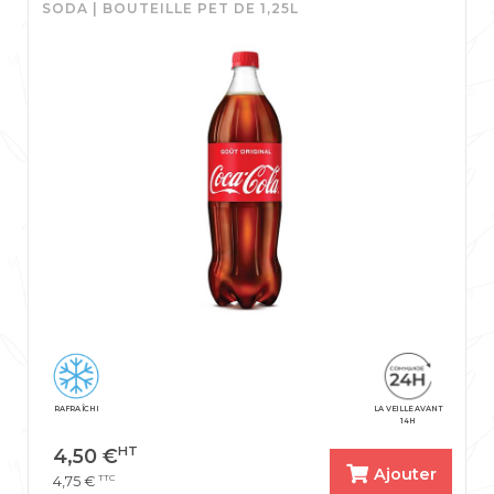
SODA | BOUTEILLE PET DE 1,25L
RAFRAÎCHI
LA VEILLE AVANT
14H
HT
4,50
€
Ajouter
TTC
4,75
€