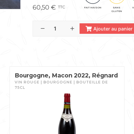
60,50
€
TTC
FAIT MAISON
SANS
V
GLUTEN
Ajouter au panier
Bourgogne, Macon 2022, Régnard
VIN ROUGE | BOURGOGNE | BOUTEILLE DE
75CL