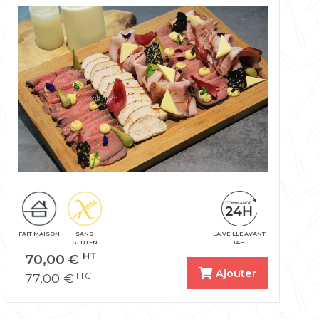
FAIT MAISON
SANS
LA VEILLE AVANT
GLUTEN
14H
70,00
€
HT
Ajouter
77,00
€
TTC