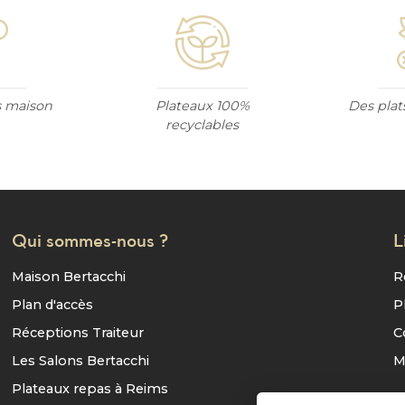
ts maison
Plateaux 100%
Des plat
recyclables
Qui sommes-nous ?
L
Maison Bertacchi
R
Plan d'accès
P
Réceptions Traiteur
C
Les Salons Bertacchi
M
Plateaux repas à Reims