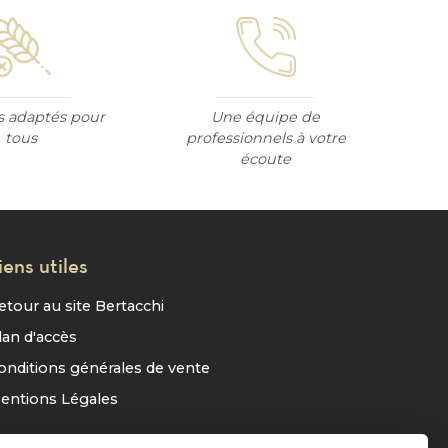
s adaptés pour
Une équipe de
tous
professionnels à votre
écoute
iens utiles
etour au site Bertacchi
lan d'accès
onditions générales de vente
entions Légales