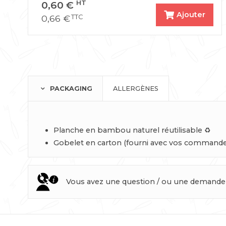
0,60
€
HT
Ajouter
0,66
€
TTC
PACKAGING
ALLERGÈNES
Planche en bambou naturel réutilisable ♻️
Gobelet en carton (fourni avec vos commandes
Vous avez une question / ou une demande p