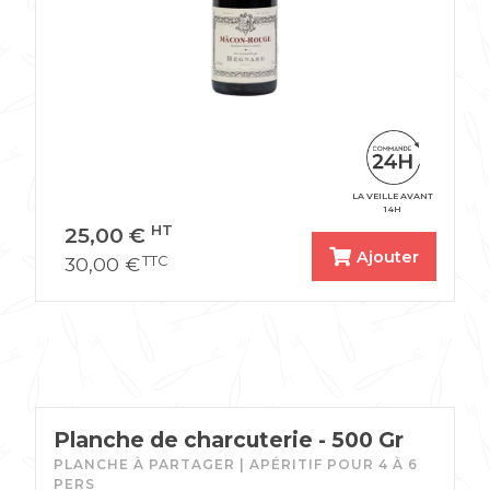
LA VEILLE AVANT
14H
25,00
€
HT
Ajouter
30,00
€
TTC
Planche de charcuterie - 500 Gr
PLANCHE À PARTAGER | APÉRITIF POUR 4 À 6
PERS