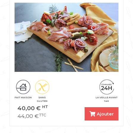
FAIT MAISON
SANS
LA VEILLE AVANT
GLUTEN
14H
40,00
€
HT
Ajouter
44,00
€
TTC