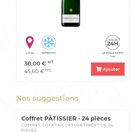
LOCAL
RAFRAÎCHI
LA VEILLE AVANT
14H
38,00
€
HT
Ajouter
45,60
€
TTC
Nos suggestions
Coffret PÂTISSIER - 24 pièces
COFFRET COCKTAIL | ASSORTIMENT DE 24
PIÈCES