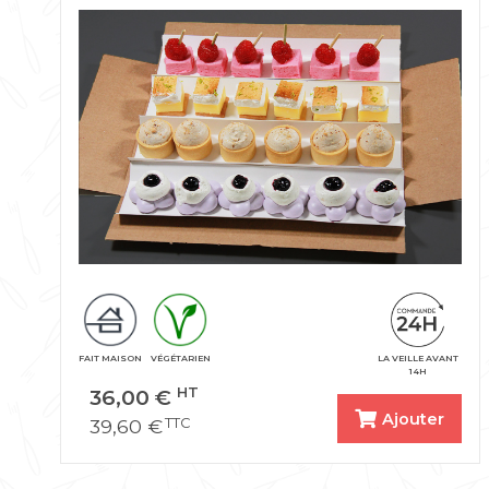
FAIT MAISON
VÉGÉTARIEN
LA VEILLE AVANT
14H
36,00
€
HT
Ajouter
39,60
€
TTC